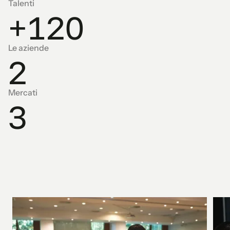
0
1
9
Talenti
0
+
1
2
0
0
1
Le aziende
1
2
2
Mercati
3