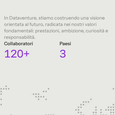
6
7
0
In Dataventure, stiamo costruendo una visione
0
8
1
orientata al futuro, radicata nei nostri valori
fondamentali: prestazioni, ambizione, curiosità e
0
1
9
2
responsabilità.
Collaboratori
Paesi
1
2
0
+
3