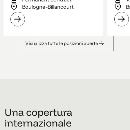
Boulogne-Billancourt
B
Visualizza tutte le posizioni aperte
1
2
3
4
Una copertura
5
internazionale