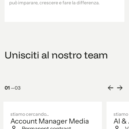
può imparare, crescere e fare la differenza.
Unisciti al nostro team
01
—
03
stiamo cercando...
stiamo 
Account Manager Media
AI &
Permanent contract
V