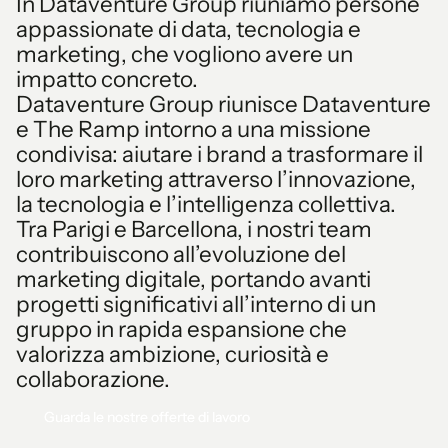
In Dataventure Group riuniamo persone
1
appassionate di data, tecnologia e
marketing, che vogliono avere un
2
impatto concreto.
Dataventure Group riunisce Dataventure
3
e The Ramp intorno a una missione
condivisa: aiutare i brand a trasformare il
4
loro marketing attraverso l’innovazione,
la tecnologia e l’intelligenza collettiva.
5
Tra Parigi e Barcellona, i nostri team
contribuiscono all’evoluzione del
6
marketing digitale, portando avanti
progetti significativi all’interno di un
7
gruppo in rapida espansione che
valorizza ambizione, curiosità e
0
8
collaborazione.
Guarda le nostre offerte di lavoro
Guarda le nostre offerte di lavoro