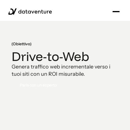
(Obiettivo)
Drive-to-Web
Genera traffico web incrementale verso i
tuoi siti con un ROI misurabile.
Parla con un esperto
Parla con un esperto