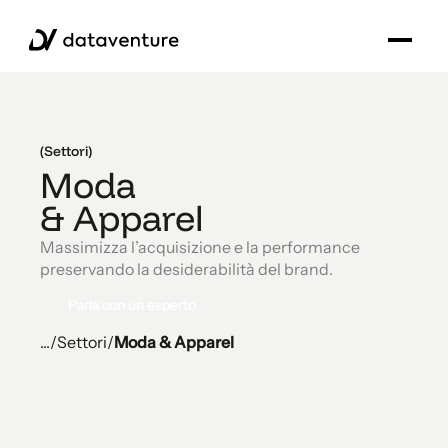
(Settori)
Moda
& Apparel
Massimizza l’acquisizione e la performance
preservando la desiderabilità del brand.
Parla con un esperto
Parla con un esperto
...
/
Settori
/
Moda & Apparel