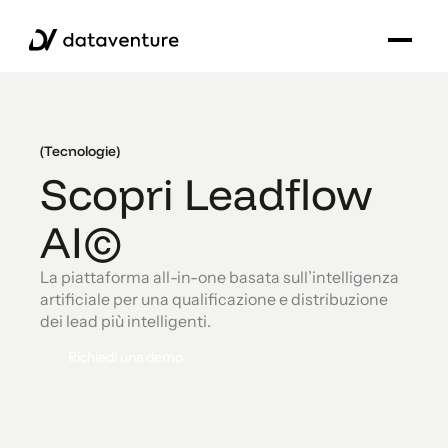
(Tecnologie)
Scopri Leadflow
AI©
La piattaforma all-in-one basata sull’intelligenza
artificiale per una qualificazione e distribuzione
dei lead più intelligenti.
Richiedi una demo
Richiedi una demo