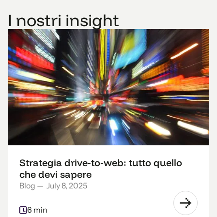
I nostri insight
Strategia drive‑to‑web: tutto quello
che devi sapere
Blog
—
July 8, 2025
6 min