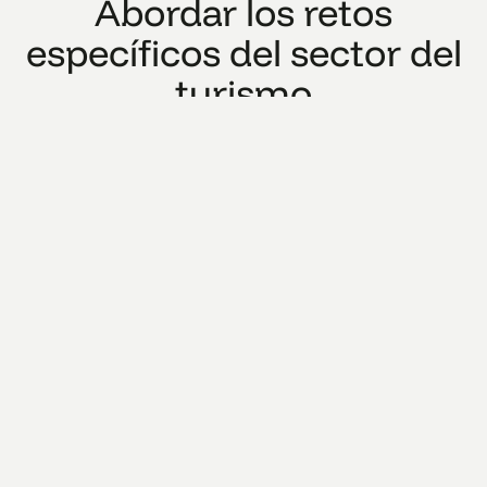
Abordar los retos
específicos del sector del
turismo
Recorridos de compra
Fuert
fragmentados y no lineales
deman