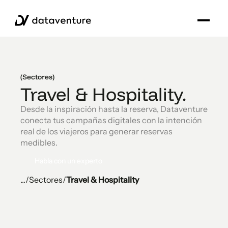
(Sectores)
Travel & Hospitality.
Desde la inspiración hasta la reserva, Dataventure
conecta tus campañas digitales con la intención
real de los viajeros para generar reservas
medibles.
Habla con un experto
Habla con un experto
...
/
Sectores
/
Travel & Hospitality