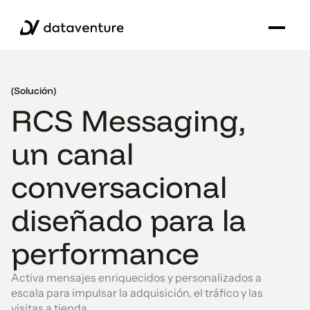
(Solución)
RCS Messaging,
un canal
conversacional
diseñado para la
performance
Activa mensajes enriquecidos y personalizados a
escala para impulsar la adquisición, el tráfico y las
visitas a tienda.