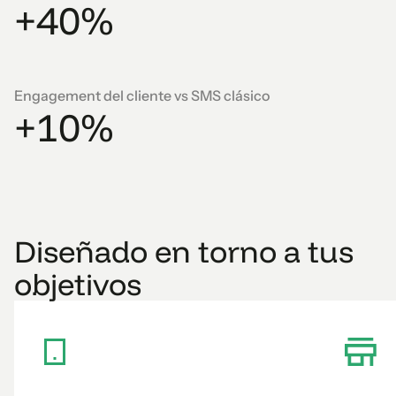
+
4
0
%
8
0
9
Engagement del cliente vs SMS clásico
+
1
0
%
Diseñado en torno a tus
objetivos