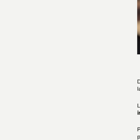
D
l
L
i
P
p