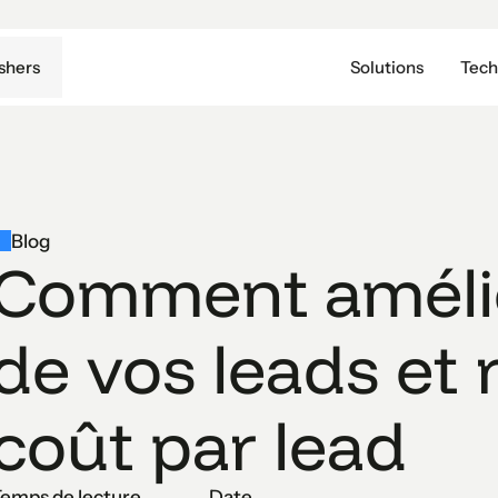
shers
Solutions
Tech
Blog
Comment amélior
de vos leads et 
coût par lead
emps de lecture
Date