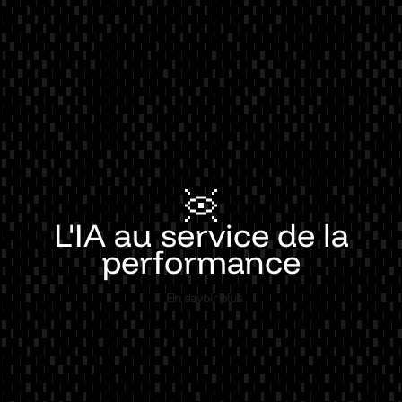
L'IA au service de la
performance
En savoir plus
En savoir plus