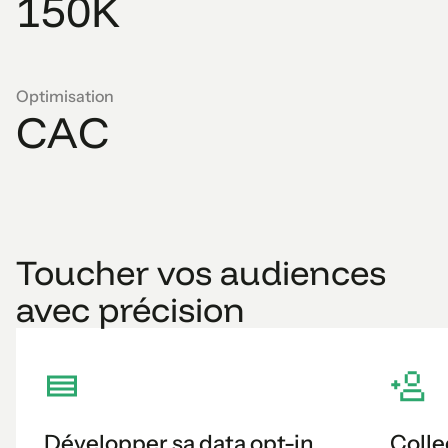
1
5
0
K
Optimisation
C
A
C
Toucher vos audiences
avec précision
Développer sa data opt-in
Colle