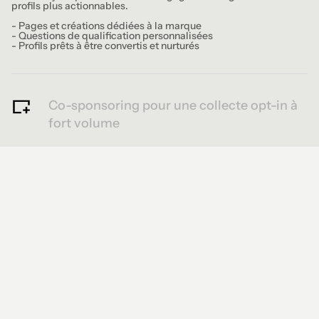
profils plus actionnables.
- Pages et créations dédiées à la marque
- Questions de qualification personnalisées
- Profils prêts à être convertis et nurturés
Co-sponsoring pour une collecte opt-in à
fort volume
Le co-sponsoring permet de collecter des profils opt-in à
grande échelle en s’appuyant sur des audiences partenaires
mutualisées. Une solution fiable pour alimenter en continu les
bases first-party.
- Acquisition de profils à grande échelle
- Génération de volumes à coût maîtrisé
- Alimentation continue de la data pour les campagnes futures
Nos solutions de collecte