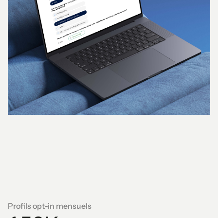
1
2
3
4
0
5
1
6
2
7
3
8
0
4
9
Profils opt-in mensuels