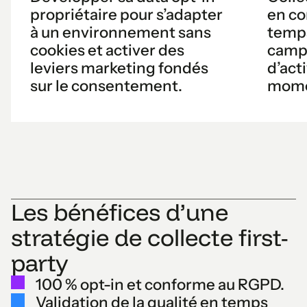
propriétaire pour s’adapter
en co
à un environnement sans
temps
cookies et activer des
campa
leviers marketing fondés
d’act
sur le consentement.
mome
Les bénéfices d’une
stratégie de collecte first-
party
100 % opt-in et conforme au RGPD.
Validation de la qualité en temps