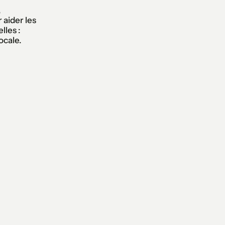
,
 aider les
lles :
ocale.